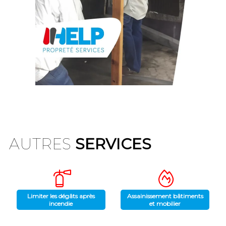
AUTRES
SERVICES
Limiter les dégâts après
Assainissement bâtiments
incendie
et mobilier