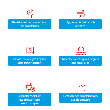
Révision et remise en état
Hygiène de l’air après
de machines
sinistre
Limiter les dégâts après
Assèchement après dégats
une innondation
des eaux Lille
Assèchement et
Gestion des machines en
assainissement
cas de sinistre
électronique