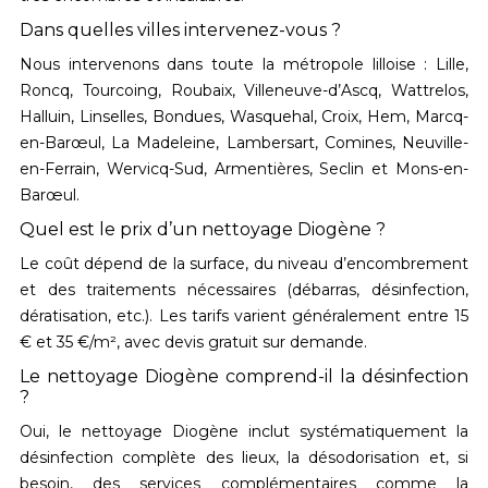
Dans quelles villes intervenez-vous ?
Nous intervenons dans toute la métropole lilloise :
Lille,
Roncq, Tourcoing, Roubaix, Villeneuve-d’Ascq, Wattrelos,
Halluin, Linselles, Bondues, Wasquehal, Croix, Hem, Marcq-
en-Barœul, La Madeleine, Lambersart, Comines, Neuville-
en-Ferrain, Wervicq-Sud, Armentières, Seclin et Mons-en-
Barœul
.
Quel est le prix d’un nettoyage Diogène ?
Le coût dépend de la surface, du niveau d’encombrement
et des traitements nécessaires (débarras, désinfection,
dératisation, etc.). Les tarifs varient généralement entre
15
€ et 35 €/m²
, avec devis gratuit sur demande.
Le nettoyage Diogène comprend-il la désinfection
?
Oui, le
nettoyage Diogène
inclut systématiquement la
désinfection complète des lieux
, la
désodorisation
et, si
besoin, des services complémentaires comme la