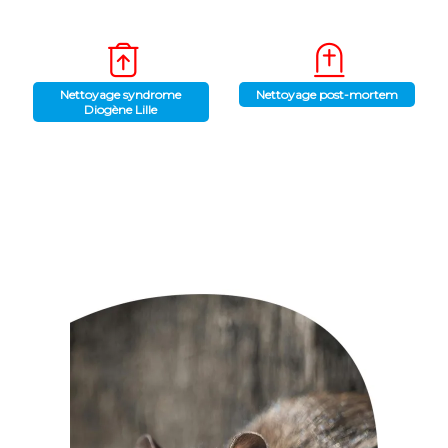
Nettoyage syndrome
Nettoyage post-mortem
Diogène Lille