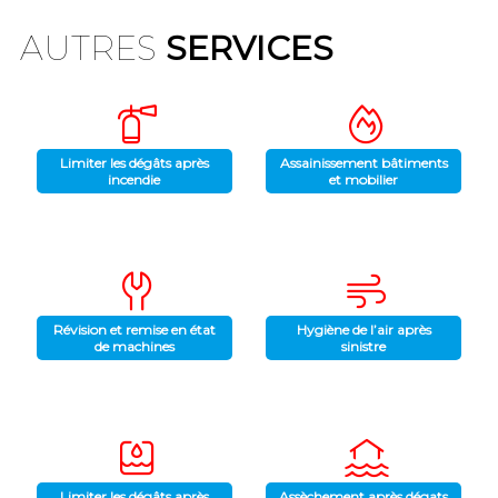
AUTRES
SERVICES
Limiter les dégâts après
Assainissement bâtiments
incendie
et mobilier
Révision et remise en état
Hygiène de l’air après
de machines
sinistre
Limiter les dégâts après
Assèchement après dégats